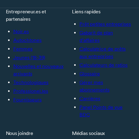
Entrepreneur.es et
Liens rapides
partenaires
Prêt petites entreprises
Noir.es
Gabarit de plan
Autochtones
d’affaires
Femmes
Calculatrice de prêts
aux entreprises
Jeunes (18-39)
Calculateurs de ratios
Nouvelles et nouveaux
arrivants
Glossaire
Technologiques
Gérer mes
abonnements
Professionel.les
Carrières
Fournisseurs
Panel Points de vue
BDC
Nous joindre
Médias sociaux