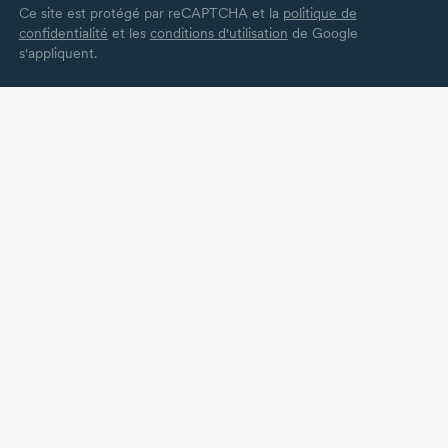
Ce site est protégé par reCAPTCHA et la
politique de
confidentialité
et les
conditions d'utilisation
de Google
s'appliquent.