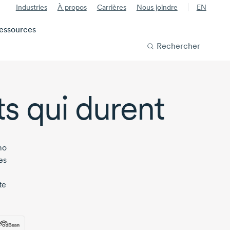
Industries
À propos
Carrières
Nous joindre
EN
essources
Rechercher
s qui durent
mo
es
te