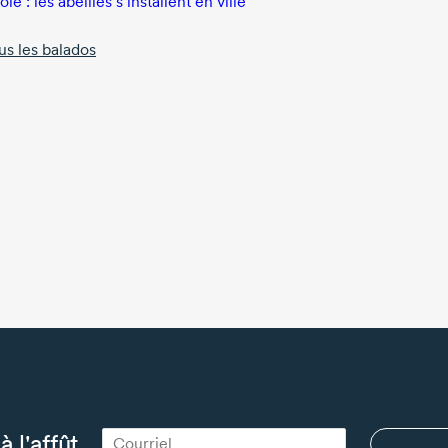
le : les abeilles s’installent en ville
us les balados
à l'affût