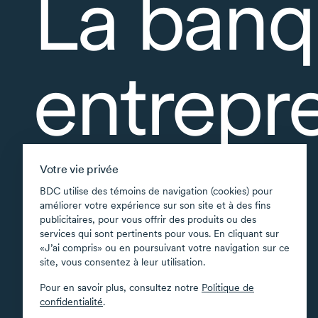
La banq
entrepr
À propos
Votre vie privée
Accessibilité
BDC utilise des témoins de navigation (cookies) pour
améliorer votre expérience sur son site et à des fins
Applications soutenues
publicitaires, pour vous offrir des produits ou des
Carte du site
services qui sont pertinents pour vous. En cliquant sur
«J’ai compris» ou en poursuivant votre navigation sur ce
Conditions d’utilisation
site, vous consentez à leur utilisation.
Confidentialité
Pour en savoir plus, consultez notre
Politique de
Sécurité
confidentialité
.
Transparence