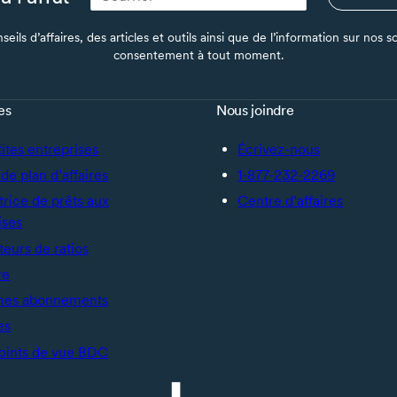
seils d’affaires, des articles et outils ainsi que de l’information sur no
consentement à tout moment.
es
Nous joindre
tites entreprises
Écrivez-nous
de plan d’affaires
1-877-232-2269
trice de prêts aux
Centre d’affaires
ises
teurs de ratios
re
mes abonnements
es
oints de vue BDC