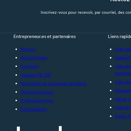
Inscrivez-vous pour recevoir, par courriel, des con
Entrepreneur.es et partenaires
Liens rapid
Noir.es
Prêt pe
Autochtones
Gabarit 
Femmes
Calcula
entrepr
Jeunes (18-39)
Calcula
Nouvelles et nouveaux arrivants
Glossai
Technologiques
Gérer 
Professionel.les
Carrièr
Fournisseurs
Panel P