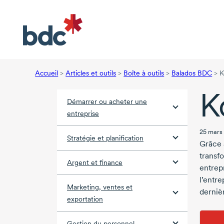
Accueil
>
Articles et outils
>
Boîte à outils
>
Balados BDC
>
K
K
Démarrer ou acheter une
entreprise
25 mars 
Stratégie et planification
Grâce 
transf
Argent et finance
entrepr
l’entr
Marketing, ventes et
dernièr
exportation
Gestion du personnel