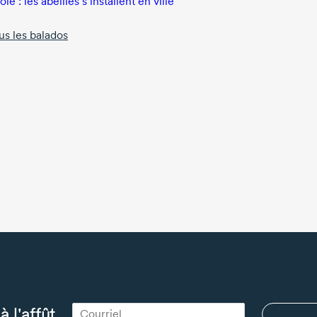
le : les abeilles s’installent en ville
us les balados
à l'affût