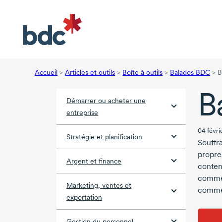
Accueil
>
Articles et outils
>
Boîte à outils
>
Balados BDC
>
B
B
Démarrer ou acheter une
entreprise
04 févri
Stratégie et planification
Souffr
propre
Argent et finance
conten
commen
Marketing, ventes et
commen
exportation
Gestion du personnel