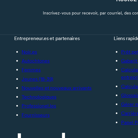
Inscrivez-vous pour recevoir, par courriel, des con
Entrepreneur.es et partenaires
Liens rapid
Noir.es
Prêt pe
Autochtones
Gabarit 
Femmes
Calcula
entrepr
Jeunes (18-39)
Calcula
Nouvelles et nouveaux arrivants
Glossai
Technologiques
Gérer 
Professionel.les
Carrièr
Fournisseurs
Panel P