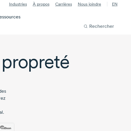
Industries
À propos
Carrières
Nous joindre
EN
essources
Rechercher
a propreté
des
rez
l.