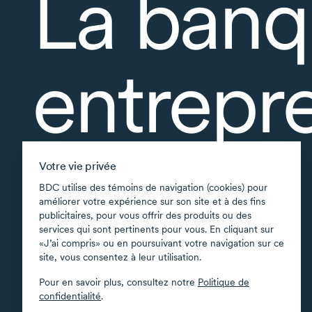
La banq
entrepr
À propos
Votre vie privée
Accessibilité
BDC utilise des témoins de navigation (cookies) pour
améliorer votre expérience sur son site et à des fins
Applications soutenues
publicitaires, pour vous offrir des produits ou des
Carte du site
services qui sont pertinents pour vous. En cliquant sur
«J’ai compris» ou en poursuivant votre navigation sur ce
Conditions d’utilisation
site, vous consentez à leur utilisation.
Confidentialité
Pour en savoir plus, consultez notre
Politique de
Sécurité
confidentialité
.
Transparence