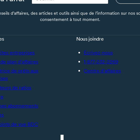
seils d’affaires, des articles et outils ainsi que de l’information sur no
consentement à tout moment.
es
Nous joindre
tites entreprises
Écrivez-nous
de plan d’affaires
1-877-232-2269
trice de prêts aux
Centre d’affaires
ises
teurs de ratios
re
mes abonnements
es
oints de vue BDC