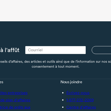
à l'affût
seils d’affaires, des articles et outils ainsi que de l’information sur no
consentement à tout moment.
es
Nous joindre
tites entreprises
Écrivez-nous
de plan d’affaires
1-877-232-2269
trice de prêts aux
Centre d’affaires