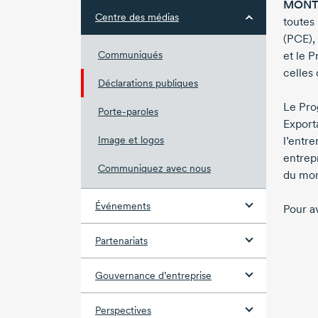
MONTRÉ
Centre des médias
toutes
(PCE),
Communiqués
et le 
celles 
Déclarations publiques
Le Pro
Porte-paroles
Export
Image et logos
l’entr
entrep
Communiquez avec nous
du mont
Événements
Pour av
Partenariats
Gouvernance d’entreprise
Perspectives