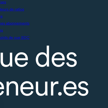
ises
teurs de ratios
re
mes abonnements
es
oints de vue BDC
ue des
eneur.es