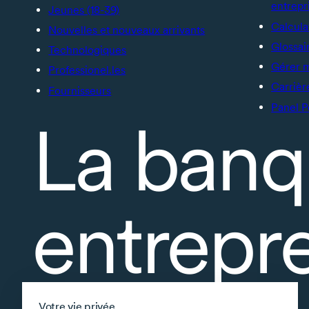
entrepr
Jeunes (18-39)
Calcula
Nouvelles et nouveaux arrivants
Glossai
Technologiques
Gérer 
Professionel.les
Carrièr
Fournisseurs
Panel P
La banq
entrepr
À propos
Votre vie privée