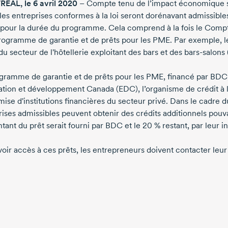
AL, le 6 avril 2020
– Compte tenu de l’impact économique 
 les entreprises conformes à la loi seront dorénavant admissibl
 pour la durée du programme. Cela comprend à la fois le Comp
Programme de garantie et de prêts pour les PME. Par exemple, l
du secteur de l'hôtellerie exploitant des bars et des
bars-salons
gramme de garantie et de prêts pour les PME, financé par BDC
ation et développement Canada (EDC), l’organisme de crédit à 
emise d'institutions financières du secteur privé. Dans le cadr
rises admissibles peuvent obtenir des crédits additionnels pouva
ant du prêt serait fourni par BDC et le 20 % restant, par leur in
oir accès à ces prêts, les entrepreneurs doivent contacter leur i