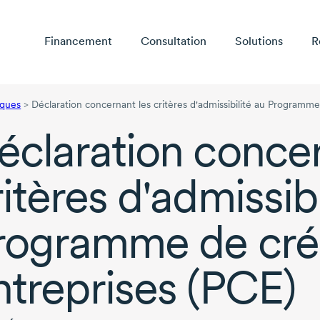
Financement
Consultation
Solutions
R
iques
>
Déclaration concernant les critères d'admissibilité au Programme
éclaration concer
ritères d'admissibi
rogramme de créd
ntreprises (PCE)