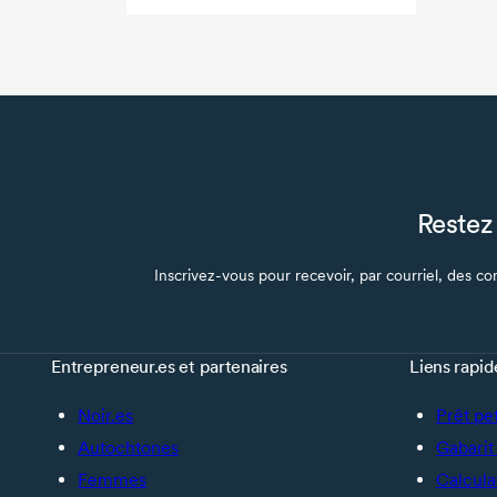
Restez 
Inscrivez-vous pour recevoir, par courriel, des con
Entrepreneur.es et partenaires
Liens rapid
Noir.es
Prêt pe
Autochtones
Gabarit 
Femmes
Calcula