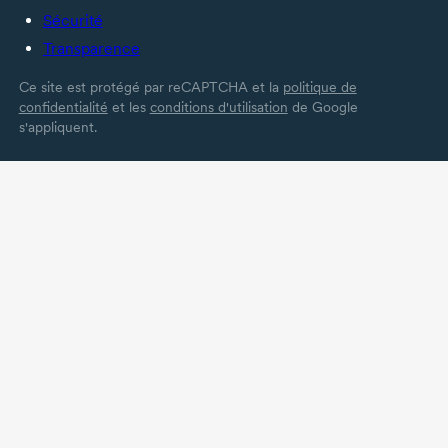
Sécurité
Transparence
Ce site est protégé par reCAPTCHA et la
politique de
confidentialité
et les
conditions d'utilisation
de Google
s'appliquent.