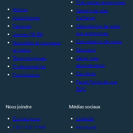
Prêt petites entreprises
Noir.es
Gabarit de plan
Autochtones
d’affaires
Femmes
Calculatrice de prêts
aux entreprises
Jeunes (18-39)
Calculateurs de ratios
Nouvelles et nouveaux
arrivants
Glossaire
Technologiques
Gérer mes
abonnements
Professionel.les
Carrières
Fournisseurs
Panel Points de vue
BDC
Nous joindre
Médias sociaux
Écrivez-nous
LinkedIn
1-877-232-2269
Facebook