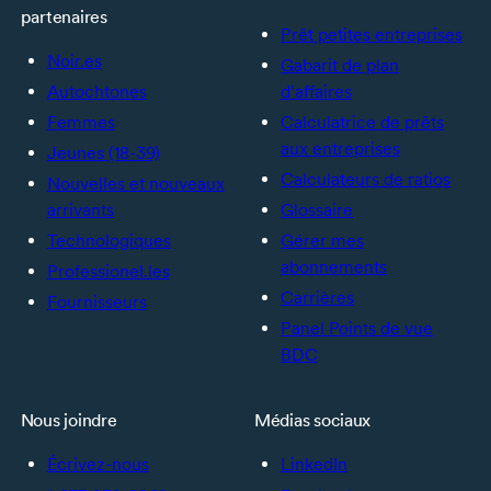
partenaires
Prêt petites entreprises
Noir.es
Gabarit de plan
Autochtones
d’affaires
Femmes
Calculatrice de prêts
aux entreprises
Jeunes (18-39)
Calculateurs de ratios
Nouvelles et nouveaux
arrivants
Glossaire
Technologiques
Gérer mes
abonnements
Professionel.les
Carrières
Fournisseurs
Panel Points de vue
BDC
Nous joindre
Médias sociaux
Écrivez-nous
LinkedIn