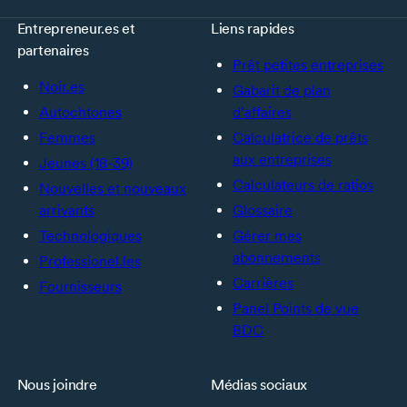
Entrepreneur.es et
Liens rapides
partenaires
Prêt petites entreprises
Noir.es
Gabarit de plan
Autochtones
d’affaires
Femmes
Calculatrice de prêts
aux entreprises
Jeunes (18-39)
Calculateurs de ratios
Nouvelles et nouveaux
arrivants
Glossaire
Technologiques
Gérer mes
abonnements
Professionel.les
Carrières
Fournisseurs
Panel Points de vue
BDC
Nous joindre
Médias sociaux