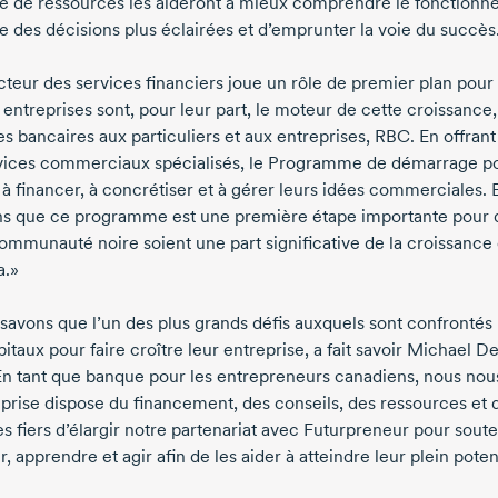
de de ressources les aideront à mieux comprendre le fonctionne
e des décisions plus éclairées et d’emprunter la voie du succès
cteur des services financiers joue un rôle de premier plan pour 
 entreprises sont, pour leur part, le moteur de cette croissance
es bancaires aux particuliers et aux entreprises, RBC. En offran
vices commerciaux spécialisés, le Programme de démarrage pour
 à financer, à concrétiser et à gérer leurs idées commerciales.
s que ce programme est une première étape importante pour q
communauté noire soient une part significative de la croissance
a.»
savons que l’un des plus grands défis auxquels sont confrontés 
itaux pour faire croître leur entreprise, a fait savoir
Michael D
n tant que banque pour les entrepreneurs canadiens, nous nou
eprise dispose du financement, des conseils, des ressources et 
 fiers d’élargir notre partenariat avec Futurpreneur pour souten
, apprendre et agir afin de les aider à atteindre leur plein poten