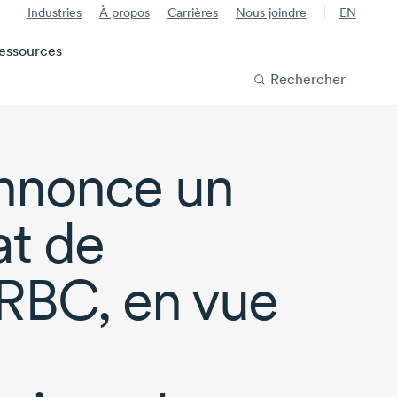
Industries
À propos
Carrières
Nous joindre
EN
essources
Rechercher
nnonce un
at de
RBC, en vue