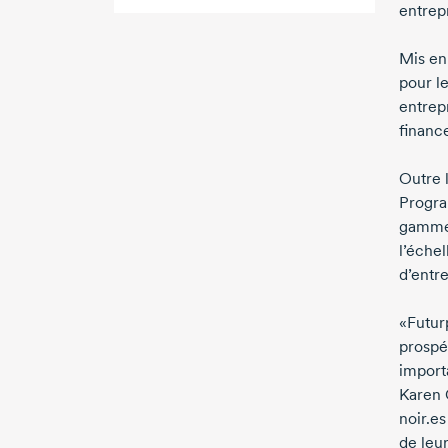
entrep
Mis en
pour l
entrep
financ
Outre 
Progra
gamme 
l’échel
d’entre
«Futur
prospé
import
Karen 
noir.es
de leu