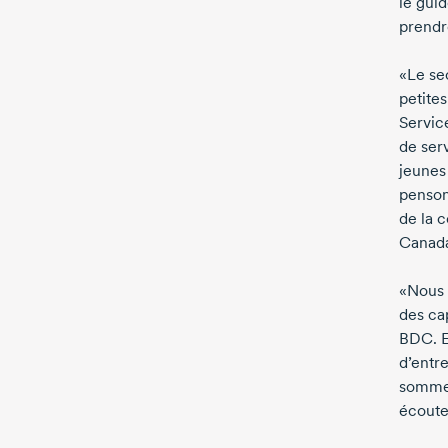
le gui
prendr
«Le se
petites
Servic
de ser
jeunes
penson
de la 
Canad
«Nous 
des cap
BDC. E
d’entr
sommes
écouter