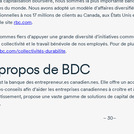
la capitalisation boursière, nous sommes la plus importante ba
s du monde. Nous avons adopté un modèle d’affaires diversifié a
ionnelles à nos
17 millions
de clients au Canada, aux États Unis 
 le site
rbc.com
.
ommes fiers d’appuyer une grande diversité d’initiatives comm
 collectivité et le travail bénévole de nos employés. Pour de pl
c.com/collectivités-durabilite
.
propos de BDC
t la banque des entrepreneur.es canadien.nes. Elle offre un ac
es-conseils
afin d’aider les entreprises canadiennes à croître et à
stissement, propose une vaste gamme de solutions de capital de 
.
– 30–