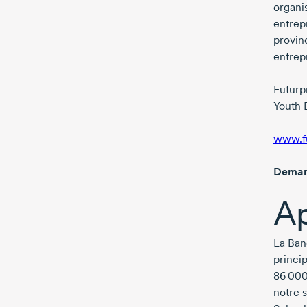
organis
entrep
provin
entrep
Futurp
Youth 
www.fu
Deman
Ap
La Ban
princi
86 00
notre s