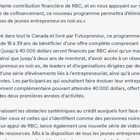
rtante contribution financière de RBC, et en nous appuyant su
e de cofinancement, ce nouveau programme permettra d’éliminer
nes de jeunes entrepreneur.es noir.es.»
é dans tout le Canada et livré par Futurpreneur, ce programme
 de
18 à 39 ans
de bénéficier d’une offre complète comprenant
 (jusqu’à
40 000 dollars
seront financés par RBC ainsi qu'un 
ainsi que jusqu’à deux ans de mentorat, d’avoir accès à un rés
epreneur.es noir.es, de leaders et d’organisations dirigées par
d’une série d’événements liés à l’entrepreneuriat, ainsi qu’à un
entes. Les participant.es qui souhaitent faire évoluer leur entre
ement complémentaire pouvant atteindre
40 000 dollars,
offert
des deux premières années d’activités.
aissant les obstacles systémiques au crédit auxquels font fac
ulier ceux et celles qui s’identifient comme des personnes noir
ux appui de RBC, lance également une nouvelle série de vidéos d
de ressources. Mis à la disposition de tous les jeunes entrepren