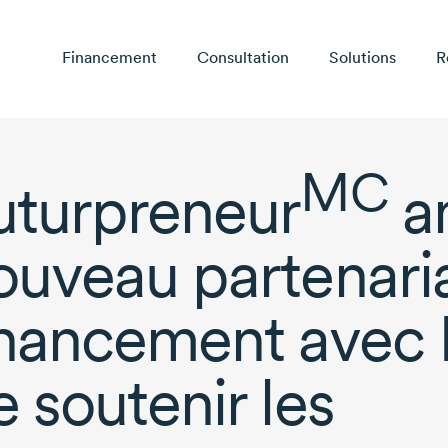
Financement
Consultation
Solutions
R
MC
uturpreneur
a
ouveau partenari
inancement avec 
e soutenir les