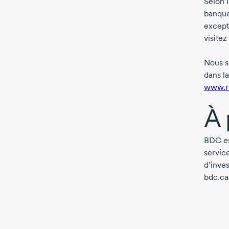
Selon 
banque
except
visitez
Nous s
dans la
www.rb
À 
BDC es
servic
d’inve
bdc.ca