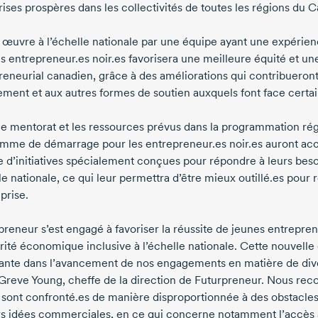
rises prospères dans les collectivités de toutes les régions du 
 œuvre à l’échelle nationale par une équipe ayant une expéri
es entrepreneur.es noir.es favorisera une meilleure équité et un
reneurial canadien, grâce à des améliorations qui contribueront
ement et aux autres formes de soutien auxquels font face certai
le mentorat et les ressources prévus dans la programmation régu
mme de démarrage pour les entrepreneur.es noir.es auront accè
d’initiatives spécialement conçues pour répondre à leurs besoin
le nationale, ce qui leur permettra d’être mieux outillé.es pour 
prise.
preneur s’est engagé à favoriser la réussite de jeunes entrepren
rité économique inclusive à l’échelle nationale. Cette nouvelle
ante dans l’avancement de nos engagements en matière de divers
Greve Young,
cheffe de la direction de Futurpreneur. Nous rec
 sont confronté.es de manière disproportionnée à des obstacles à
rs idées commerciales, en ce qui concerne notamment l’accès 