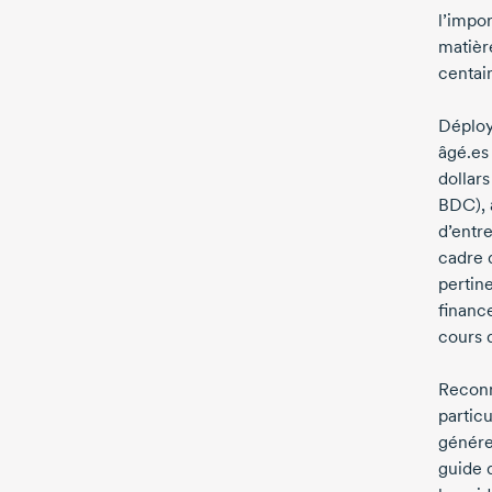
l’impo
matièr
centai
Déploy
âgé.es
dollars
BDC), 
d’entr
cadre 
pertin
financ
cours 
Reconn
partic
génére
guide 