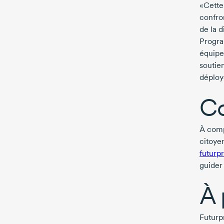
«Cette
confro
de la d
Progra
équipe
soutie
déploy
Co
À comp
citoye
futurp
guider
À 
Futurp