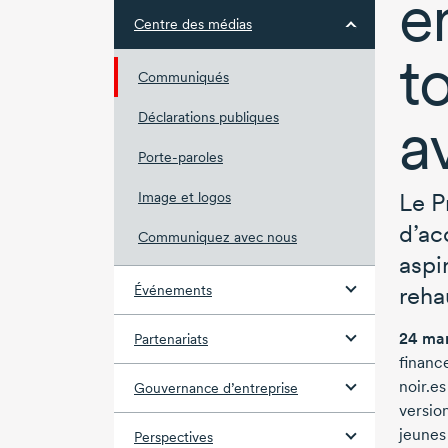
e
Centre des médias
t
Communiqués
a
Déclarations publiques
Porte-paroles
Le P
Image et logos
d’ac
Communiquez avec nous
aspi
reha
Événements
24 mar
Partenariats
financ
noir.e
Gouvernance d’entreprise
versio
jeunes
Perspectives