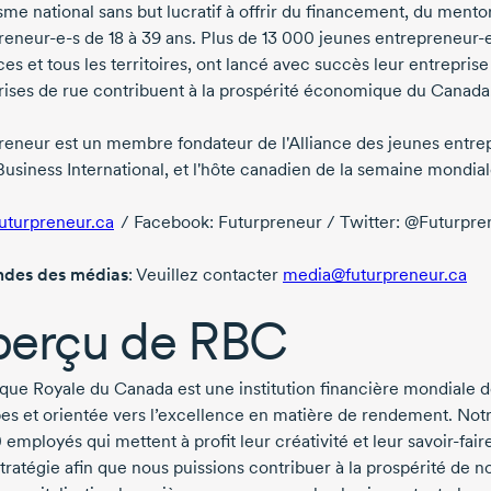
me national sans but lucratif à offrir du financement, du mentor
reneur-e-s
de 18
à 39 ans.
Plus de
13 000 jeunes
entrepreneur-
ces et tous les territoires, ont lancé avec succès leur entrepri
rises de rue contribuent à la prospérité économique du Canada
reneur est un membre fondateur de l'Alliance des jeunes entr
Business International, et l'hôte canadien de la semaine mondial
turpreneur.ca
/ Facebook: Futurpreneur / Twitter: @Futurpre
des des médias
: Veuillez contacter
media@futurpreneur.ca
erçu de RBC
que Royale du Canada est une institution financière mondiale déf
pes et orientée vers l’excellence en matière de rendement. Not
0 employés
qui mettent à profit leur créativité et leur
savoir-fair
tratégie afin que nous puissions contribuer à la prospérité de n