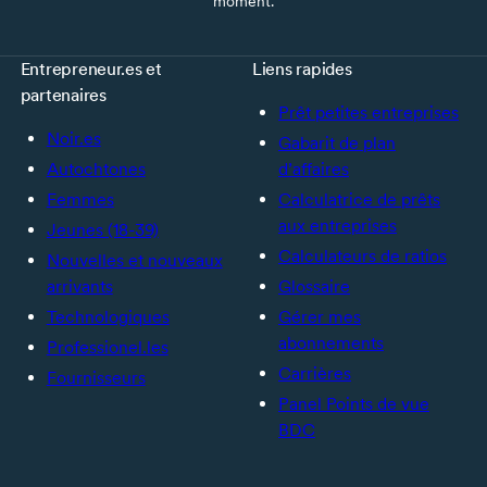
moment.
Entrepreneur.es et
Liens rapides
partenaires
Prêt petites entreprises
Noir.es
Gabarit de plan
Autochtones
d’affaires
Femmes
Calculatrice de prêts
aux entreprises
Jeunes (18-39)
Calculateurs de ratios
Nouvelles et nouveaux
arrivants
Glossaire
Technologiques
Gérer mes
abonnements
Professionel.les
Carrières
Fournisseurs
Panel Points de vue
BDC