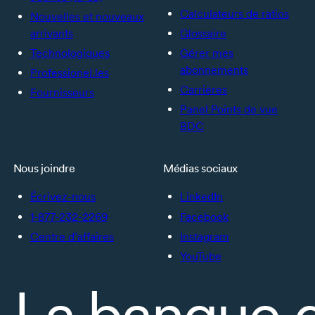
Calculateurs de ratios
Nouvelles et nouveaux
arrivants
Glossaire
Technologiques
Gérer mes
abonnements
Professionel.les
Carrières
Fournisseurs
Panel Points de vue
BDC
Nous joindre
Médias sociaux
Écrivez-nous
LinkedIn
1-877-232-2269
Facebook
Centre d’affaires
Instagram
YouTube
La banque 