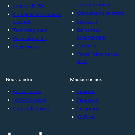
aux entreprises
Jeunes (18-39)
Calculateurs de ratios
Nouvelles et nouveaux
arrivants
Glossaire
Technologiques
Gérer mes
abonnements
Professionel.les
Carrières
Fournisseurs
Panel Points de vue
BDC
Nous joindre
Médias sociaux
Écrivez-nous
LinkedIn
1-877-232-2269
Facebook
Centre d’affaires
Instagram
YouTube