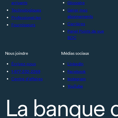
arrivants
Glossaire
Technologiques
Gérer mes
abonnements
Professionel.les
Carrières
Fournisseurs
Panel Points de vue
BDC
Nous joindre
Médias sociaux
Écrivez-nous
LinkedIn
1-877-232-2269
Facebook
Centre d’affaires
Instagram
YouTube
La banque 