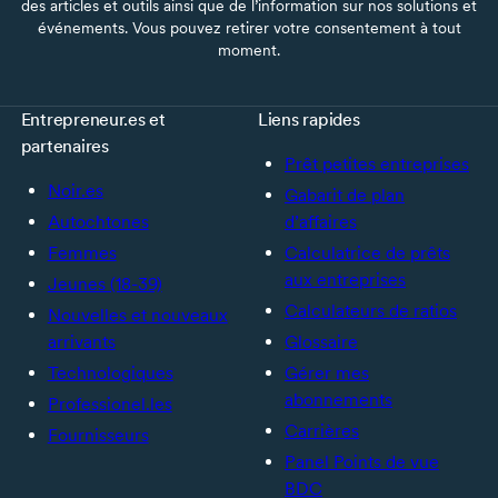
des articles et outils ainsi que de l’information sur nos solutions et
événements. Vous pouvez retirer votre consentement à tout
moment.
Entrepreneur.es et
Liens rapides
partenaires
Prêt petites entreprises
Noir.es
Gabarit de plan
Autochtones
d’affaires
Femmes
Calculatrice de prêts
aux entreprises
Jeunes (18-39)
Calculateurs de ratios
Nouvelles et nouveaux
arrivants
Glossaire
Technologiques
Gérer mes
abonnements
Professionel.les
Carrières
Fournisseurs
Panel Points de vue
BDC