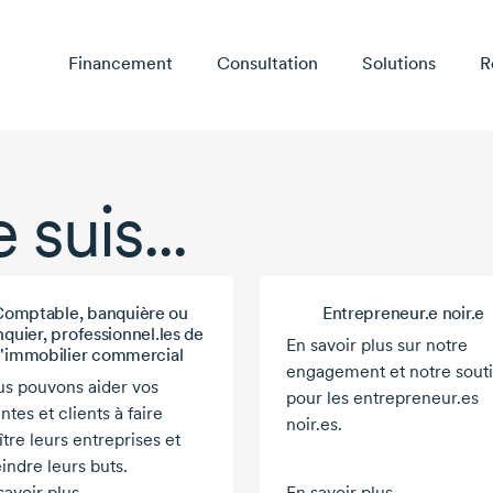
Financement
Consultation
Solutions
R
 suis...
omptable, banquière ou
Entrepreneur.e noir.e
quier, professionnel.les de
En savoir plus sur notre
l'immobilier commercial
engagement et notre sout
s pouvons aider vos
pour les entrepreneur.es
entes et clients à faire
noir.es.
ître leurs entreprises et
eindre leurs buts.
savoir plus
En savoir plus