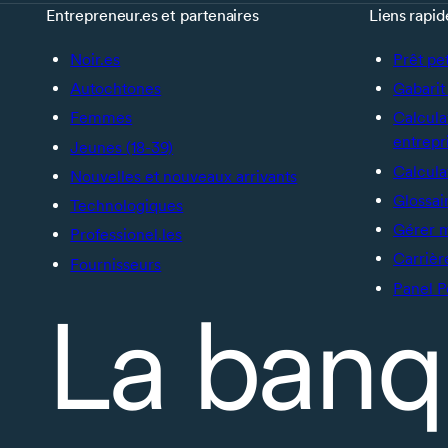
Entrepreneur.es et partenaires
Liens rapid
Noir.es
Prêt pe
Autochtones
Gabarit 
Femmes
Calcula
entrepr
Jeunes (18-39)
Calcula
Nouvelles et nouveaux arrivants
Glossai
Technologiques
Gérer 
Professionel.les
Carrièr
Fournisseurs
Panel P
La banq