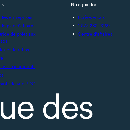
es
Nous joindre
tites entreprises
Écrivez-nous
de plan d’affaires
1-877-232-2269
trice de prêts aux
Centre d’affaires
ises
teurs de ratios
re
mes abonnements
es
oints de vue BDC
ue des