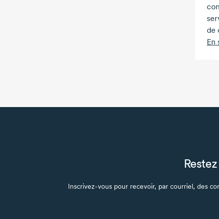
con
ser
de 
En 
Restez 
Inscrivez-vous pour recevoir, par courriel, des con