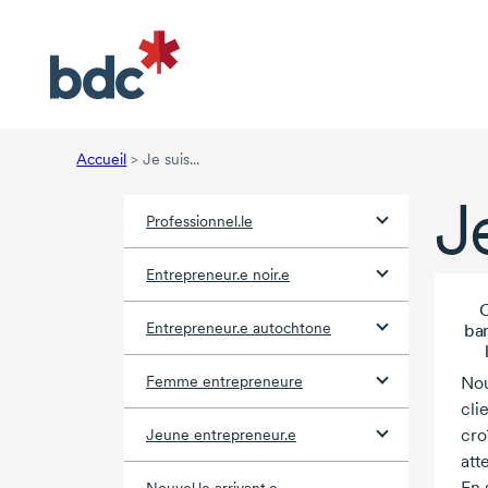
Accueil
>
Je suis...
Je
Professionnel.le
Entrepreneur.e noir.e
C
Entrepreneur.e autochtone
ban
Femme entrepreneure
Nou
cli
cro
Jeune entrepreneur.e
att
En 