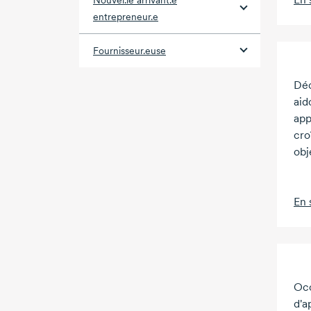
Nouvel.le arrivant.e
entrepreneur.e
Fournisseur.euse
Dé
aid
app
cro
obj
En 
Occ
d'a