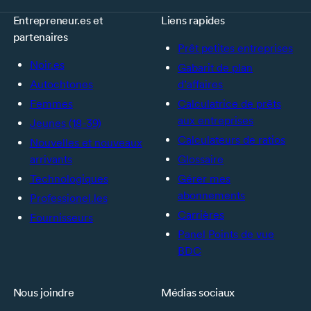
Entrepreneur.es et
Liens rapides
partenaires
Prêt petites entreprises
Noir.es
Gabarit de plan
Autochtones
d’affaires
Femmes
Calculatrice de prêts
aux entreprises
Jeunes (18-39)
Calculateurs de ratios
Nouvelles et nouveaux
arrivants
Glossaire
Technologiques
Gérer mes
abonnements
Professionel.les
Carrières
Fournisseurs
Panel Points de vue
BDC
Nous joindre
Médias sociaux