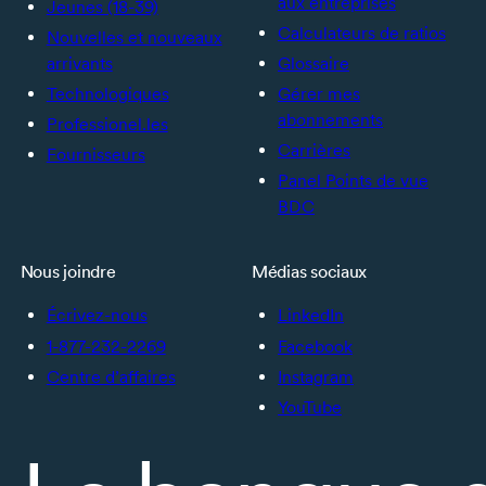
aux entreprises
Jeunes (18-39)
Calculateurs de ratios
Nouvelles et nouveaux
arrivants
Glossaire
Technologiques
Gérer mes
abonnements
Professionel.les
Carrières
Fournisseurs
Panel Points de vue
BDC
Nous joindre
Médias sociaux
Écrivez-nous
LinkedIn
1-877-232-2269
Facebook
Centre d’affaires
Instagram
YouTube