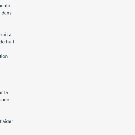
ocate
t dans
roit à
de huit
tion
r la
suade
l’aider