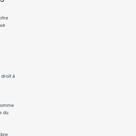
otre
que
s
 droit à
, comme
e du
mbre