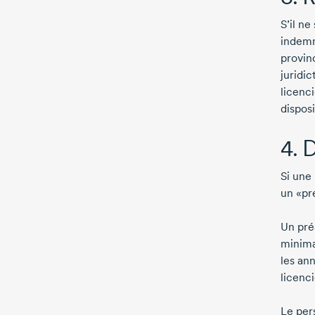
S’il ne
indemn
provinc
juridic
licenc
disposi
4. 
Si une 
un «pr
Un pré
minima
les ann
licenc
Le per