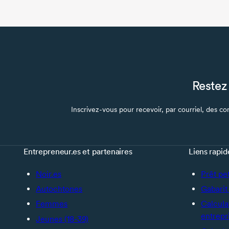
Restez 
Inscrivez-vous pour recevoir, par courriel, des con
Entrepreneur.es et partenaires
Liens rapid
Noir.es
Prêt pe
Autochtones
Gabarit 
Femmes
Calcula
entrepr
Jeunes (18-39)