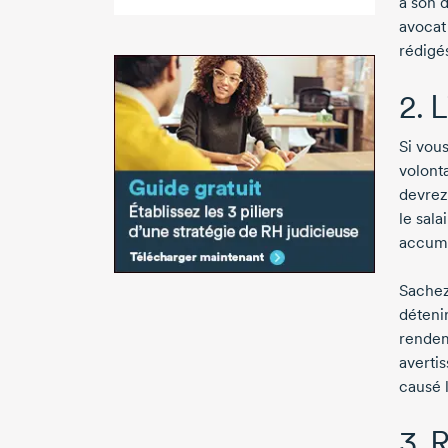
à son 
avocat 
rédigés
2. 
Si vou
volont
devrez
le sal
accumu
Sachez 
déteni
rendem
averti
causé l
3. 