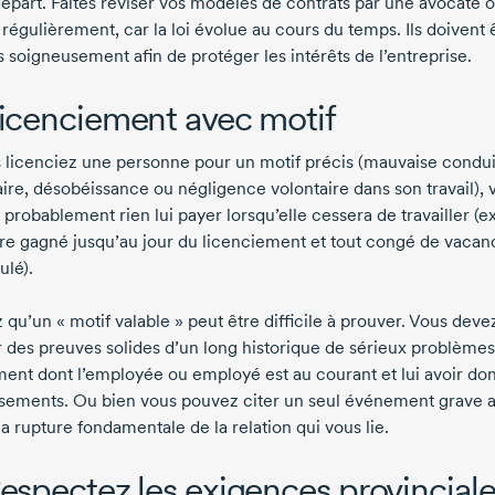
départ. Faites réviser vos modèles de contrats par une avocate 
régulièrement, car la loi évolue au cours du temps. Ils doivent 
 soigneusement afin de protéger les intérêts de l’entreprise.
Licenciement avec motif
s licenciez une personne pour un motif précis (mauvaise condu
aire, désobéissance ou négligence volontaire dans son travail), 
 probablement rien lui payer lorsqu’elle cessera de travailler (
aire gagné jusqu’au jour du licenciement et tout congé de vacan
lé).
qu’un « motif valable » peut être difficile à prouver. Vous deve
r des preuves solides d’un long historique de sérieux problème
ent dont l’employée ou employé est au courant et lui avoir do
ssements. Ou bien vous pouvez citer un seul événement grave 
a rupture fondamentale de la relation qui vous lie.
Respectez les exigences provincial