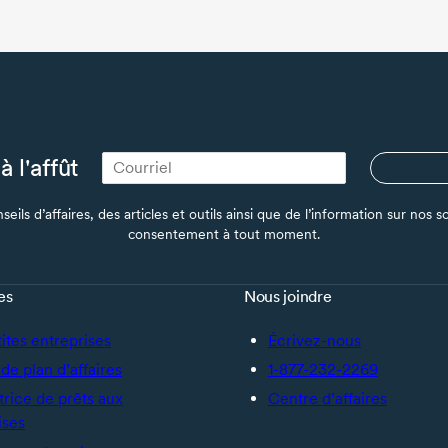
à l'affût
seils d’affaires, des articles et outils ainsi que de l’information sur no
consentement à tout moment.
es
Nous joindre
tites entreprises
Écrivez-nous
de plan d’affaires
1-877-232-2269
trice de prêts aux
Centre d’affaires
ises