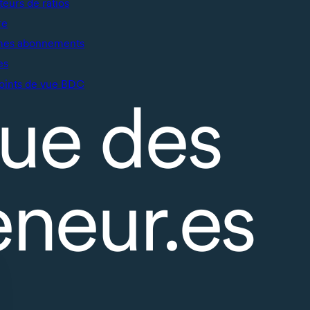
teurs de ratios
re
mes abonnements
es
oints de vue BDC
ue des
eneur.es