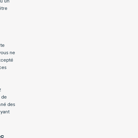
ou un
être
ite
vous ne
excepté
ces
z
s de
nné des
ayant
es