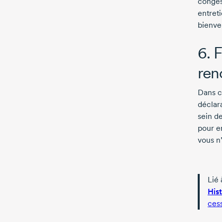
congés 
entret
bienve
6. 
ren
Dans c
déclar
sein d
pour en
vous n’
Lié 
His
ces