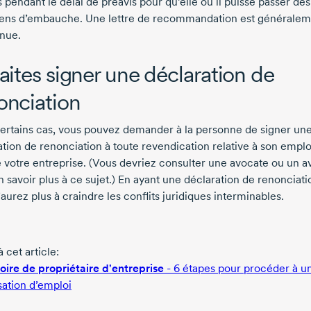
pendant le délai de préavis pour qu’elle ou il puisse passer des
iens d’embauche. Une lettre de recommandation est générale
nue.
Faites signer une déclaration de
onciation
ertains cas, vous pouvez demander à la personne de signer un
ation de renonciation à toute revendication relative à son emplo
e votre entreprise. (Vous devriez consulter une avocate ou un a
 savoir plus à ce sujet.) En ayant une déclaration de renonciati
aurez plus à craindre les conflits juridiques interminables.
à cet article:
toire de propriétaire d'entreprise
-
6 étapes
pour procéder à u
sation d’emploi