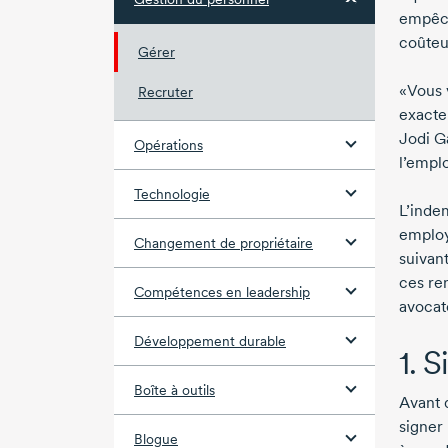
empêch
coûteu
Gérer
«Vous 
Recruter
exacte
Jodi Ga
Opérations
l’empl
Technologie
L’inde
employ
Changement de propriétaire
suivan
ces re
Compétences en leadership
avocat
Développement durable
1. S
Boîte à outils
Avant 
signer 
Blogue