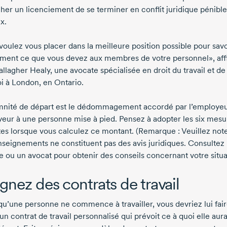
er un licenciement de se terminer en conflit juridique pénible
x.
voulez vous placer dans la meilleure position possible pour savo
ment ce que vous devez aux membres de votre personnel», af
llagher Healy, une avocate spécialisée en droit du travail et de
oi à London, en Ontario.
mnité de départ est le dédommagement accordé par l’employe
eur à une personne mise à pied. Pensez à adopter les six mesu
tes lorsque vous calculez ce montant. (Remarque : Veuillez not
nseignements ne constituent pas des avis juridiques. Consultez
e ou un avocat pour obtenir des conseils concernant votre situa
ignez des contrats de travail
qu’une personne ne commence à travailler, vous devriez lui fai
un contrat de travail personnalisé qui prévoit ce à quoi elle aura