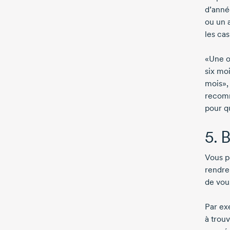
d’anné
ou un 
les cas
«Une o
six mo
mois»,
recomm
pour q
5. B
Vous p
rendre
de vou
Par ex
à trou