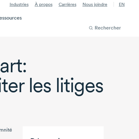
Industries
À propos
Carrières
Nous joindre
EN
essources
Rechercher
art:
er les litiges
emnité