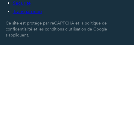
Sécurité
Transparence
Ce site est protégé par reCAPTCHA et la
politique de
confidentialité
et les
conditions d'utilisation
de Google
s'appliquent.