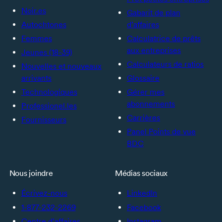
Noir.es
Gabarit de plan
Autochtones
d’affaires
Femmes
Calculatrice de prêts
aux entreprises
Jeunes (18-39)
Calculateurs de ratios
Nouvelles et nouveaux
arrivants
Glossaire
Technologiques
Gérer mes
abonnements
Professionel.les
Carrières
Fournisseurs
Panel Points de vue
BDC
Nous joindre
Médias sociaux
Écrivez-nous
LinkedIn
1-877-232-2269
Facebook
Centre d’affaires
Instagram