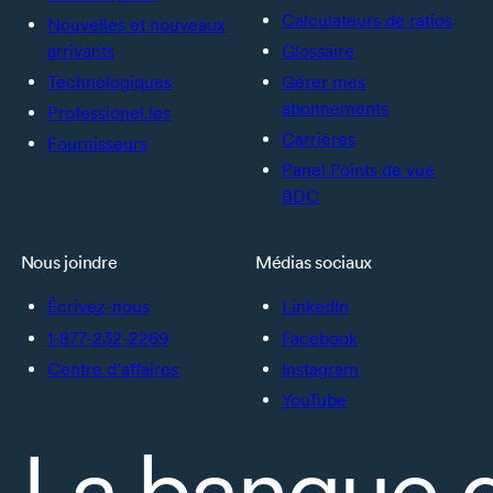
Calculateurs de ratios
Nouvelles et nouveaux
arrivants
Glossaire
Technologiques
Gérer mes
abonnements
Professionel.les
Carrières
Fournisseurs
Panel Points de vue
BDC
Nous joindre
Médias sociaux
Écrivez-nous
LinkedIn
1-877-232-2269
Facebook
Centre d’affaires
Instagram
YouTube
La banque 