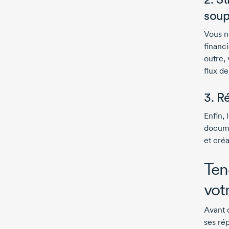
soup
Vous n
financi
outre,
flux de
3. R
Enfin, 
docume
et créa
Ten
vot
Avant 
ses rép