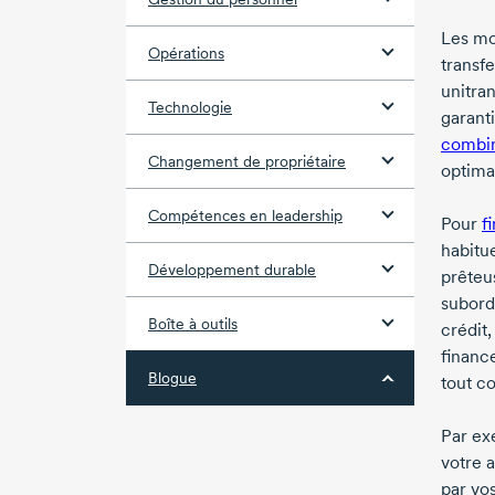
Les mo
Opérations
transfe
unitra
Technologie
garant
combi
Changement de propriétaire
optima
Compétences en leadership
Pour
f
habitue
Développement durable
prêteu
subord
Boîte à outils
crédit
financ
Blogue
tout c
Par ex
votre a
par vos