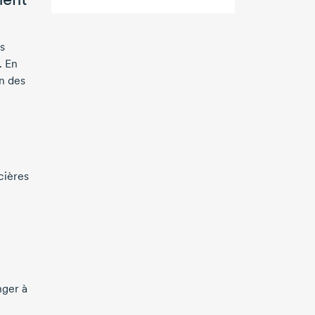
s
. En
n des
cières
nger à