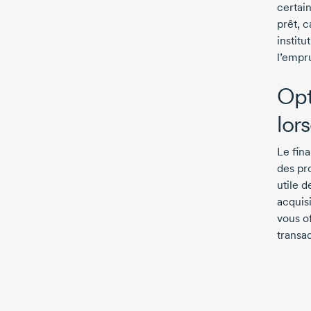
certai
prêt, 
institu
l’empr
Opt
lor
Le fin
des pro
utile 
acquisi
vous of
transa