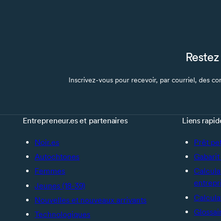
Restez 
Inscrivez-vous pour recevoir, par courriel, des con
Entrepreneur.es et partenaires
Liens rapid
Noir.es
Prêt pe
Autochtones
Gabarit 
Femmes
Calcula
entrepr
Jeunes (18-39)
Calcula
Nouvelles et nouveaux arrivants
Glossai
Technologiques