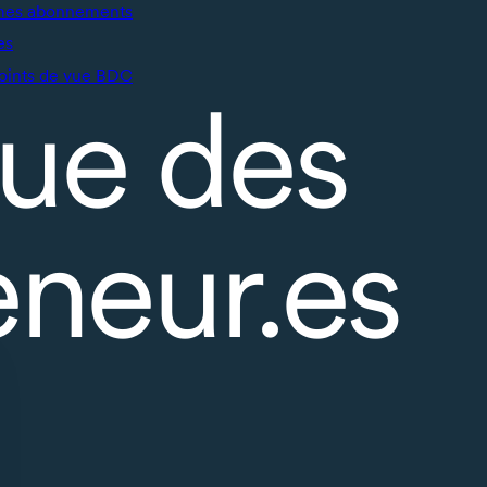
mes abonnements
es
oints de vue BDC
ue des
eneur.es