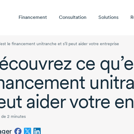
Financement
Consultation
Solutions
R
st le financement unitranche et s’il peut aider votre entreprise
écouvrez ce qu’es
inancement unitran
eut aider votre en
 de 2 minutes
ager