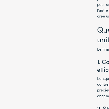
pour u
l’autre
crée u
Que
uni
Le fin
1. C
effi
Lorsqu
contrep
précieu
engend
2. S