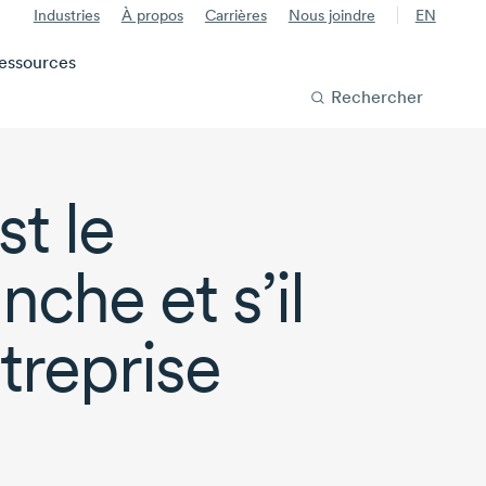
Industries
À propos
Carrières
Nous joindre
EN
essources
Rechercher
t le
che et s’il
treprise