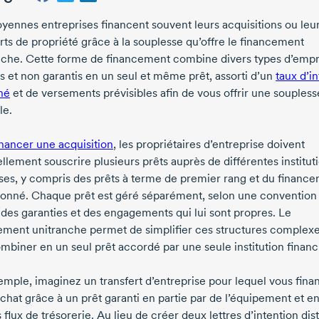
yennes entreprises financent souvent leurs acquisitions ou leu
rts de propriété grâce à la souplesse qu’offre le financement
nche. Cette forme de financement combine divers types d’emp
is et non garantis en un seul et même prêt, assorti d’un
taux d’in
né
et de versements prévisibles afin de vous offrir une soupless
le.
inancer une acquisition
, les propriétaires d’entreprise doivent
llement souscrire plusieurs prêts auprès de différentes institut
ses, y compris des prêts à terme de premier rang et du financ
onné. Chaque prêt est géré séparément, selon une convention
, des garanties et des engagements qui lui sont propres. Le
ement unitranche permet de simplifier ces structures complexe
ombiner en un seul prêt accordé par une seule institution financ
emple, imaginez un transfert d’entreprise pour lequel vous fina
chat grâce à un prêt garanti en partie par de l’équipement et en
 flux de trésorerie. Au lieu de créer deux lettres d’intention dis