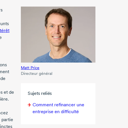
rs
runts
térêt
e
ions
Matt Price
ement
Directeur général
 de
s et de
Sujets reliés
ière.
Comment refinancer une
entreprise en difficulté
ncez
 partie
tinctes