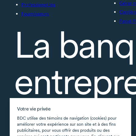
Gérer 
Professionel.les
Carrièr
Fournisseurs
Panel P
La banq
entrepr
À propos
Votre vie privée
Accessibilité
BDC utilise des témoins de navigation (cookies) pour
améliorer votre expérience sur son site et à des fins
Applications soutenues
publicitaires, pour vous offrir des produits ou des
Carte du site