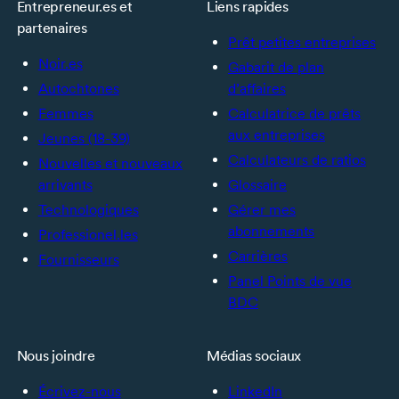
Entrepreneur.es et
Liens rapides
partenaires
Prêt petites entreprises
Noir.es
Gabarit de plan
Autochtones
d’affaires
Femmes
Calculatrice de prêts
aux entreprises
Jeunes (18-39)
Calculateurs de ratios
Nouvelles et nouveaux
arrivants
Glossaire
Technologiques
Gérer mes
abonnements
Professionel.les
Carrières
Fournisseurs
Panel Points de vue
BDC
Nous joindre
Médias sociaux
Écrivez-nous
LinkedIn