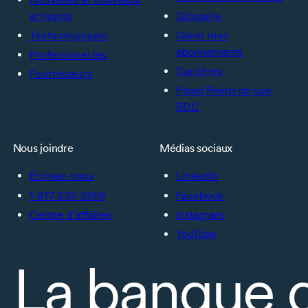
arrivants
Glossaire
Technologiques
Gérer mes
abonnements
Professionel.les
Carrières
Fournisseurs
Panel Points de vue
BDC
Nous joindre
Médias sociaux
Écrivez-nous
LinkedIn
1-877-232-2269
Facebook
Centre d’affaires
Instagram
YouTube
La banque 