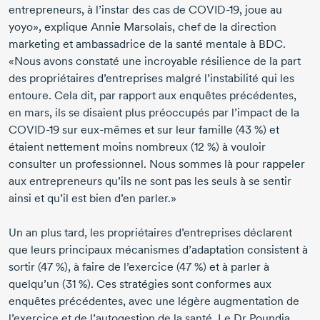
entrepreneurs, à l’instar des cas de
COVID-19
, joue au
yoyo», explique
Annie Marsolais
, chef de la direction
marketing et ambassadrice de la santé mentale à BDC.
«Nous avons constaté une incroyable résilience de la part
des propriétaires d’entreprises malgré l’instabilité qui les
entoure. Cela dit, par rapport aux enquêtes précédentes,
en mars, ils se disaient plus préoccupés par l’impact de la
COVID-19
sur
eux-mêmes
et sur leur famille (
43 %
) et
étaient nettement moins nombreux (
12 %
) à vouloir
consulter un professionnel. Nous sommes là pour rappeler
aux entrepreneurs qu’ils ne sont pas les seuls à se sentir
ainsi et qu’il est bien d’en parler.»
Un an plus tard, les propriétaires d’entreprises déclarent
que leurs principaux mécanismes d’adaptation consistent à
sortir (
47 %
), à faire de l’exercice (
47 %
) et à parler à
quelqu’un (
31 %
). Ces stratégies sont conformes aux
enquêtes précédentes, avec une légère augmentation de
l’exercice et de l’autogestion de la santé. Le
Dr Poundja
,