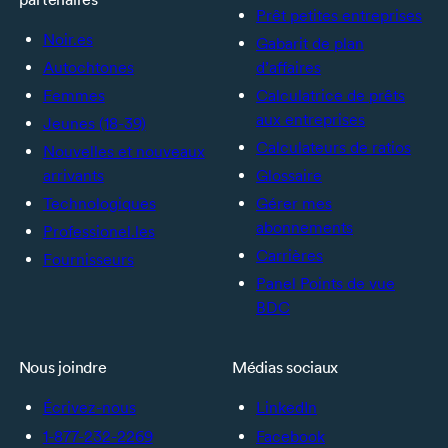
Prêt petites entreprises
Noir.es
Gabarit de plan
Autochtones
d’affaires
Femmes
Calculatrice de prêts
aux entreprises
Jeunes (18-39)
Calculateurs de ratios
Nouvelles et nouveaux
arrivants
Glossaire
Technologiques
Gérer mes
abonnements
Professionel.les
Carrières
Fournisseurs
Panel Points de vue
BDC
Nous joindre
Médias sociaux
Écrivez-nous
LinkedIn
1-877-232-2269
Facebook