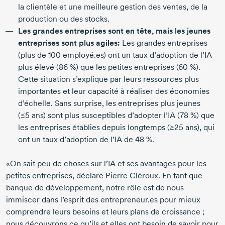
la clientèle et une meilleure gestion des ventes, de la
production ou des stocks.
Les grandes entreprises sont en tête, mais les jeunes
entreprises sont plus agiles:
Les grandes entreprises
(plus de
100 employé.es
) ont un taux d’adoption de l’IA
plus élevé (
86 %
) que les petites entreprises (
60 %
).
Cette situation s’explique par leurs ressources plus
importantes et leur capacité à réaliser des économies
d’échelle. Sans surprise, les entreprises plus jeunes
(
≤5 ans
) sont plus susceptibles d’adopter l’IA (
78 %
) que
les entreprises établies depuis longtemps (
≥25 ans
), qui
ont un taux d’adoption de l’IA de
48 %
.
«On sait peu de choses sur l’IA et ses avantages pour les
petites entreprises, déclare
Pierre Cléroux
. En tant que
banque de développement, notre rôle est de nous
immiscer dans l’esprit des entrepreneur.es pour mieux
comprendre leurs besoins et leurs plans de croissance ;
nous découvrons ce qu’ils et elles ont besoin de savoir pour