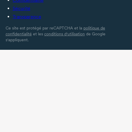
Confidentialité
Sécurité
Transparence
Ce site est protégé par reCAPTCHA et la
politique de
confidentialité
et les
conditions d'utilisation
de Google
s'appliquent.