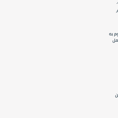
،
م به
مل
ن