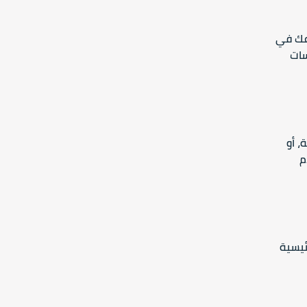
عك في
سات
 أو
فقدم
ئيسية