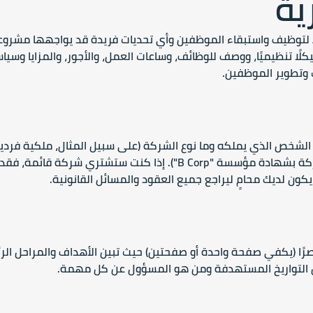
ية
 لتوظيف واستبقاء الموظفين وأي تحديات فريدة قد يواجهها مشرو
لًا تنظيميًا، ووصف للوظائف، وساعات العمل، والأجور، والمزايا وسيا
ب وتطوير الموظفين.
شخص الذي يملكه وما نوع الشركة (على سبيل المثال، ملكية فردية،
شراكة، أو شركة مساهمة أو شركة محدودة، أو شركة بشهادة مؤسسة "B Corp"). إذا كنت ستشتري شركة قائمة، 
 يكون لديك محامٍ ليراجع جميع العقود والمسائل القانونية.
مختصرًا (يكفي صفحة واحدة أو صفحتين) حيث تبين الأهداف والمراحل الر
ين التواريخ المستهدفة ومن هو المسؤول عن كل مهمة.